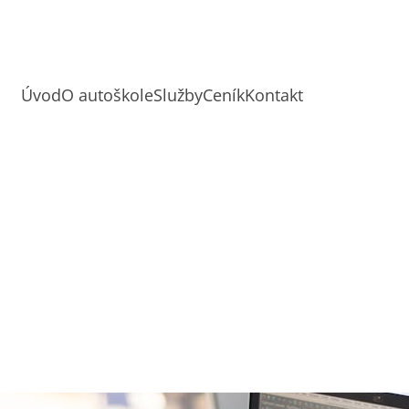
Úvod
O autoškole
Služby
Ceník
Kontakt