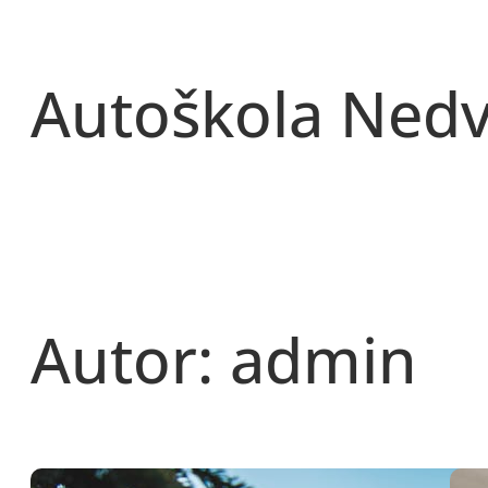
Přeskočit
na
obsah
Autoškola Ned
Autor:
admin